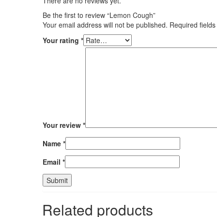
There are no reviews yet.
Be the first to review “Lemon Cough”
Your email address will not be published.
Required field
Your rating
*
Your review
*
Name
*
Email
*
Related products