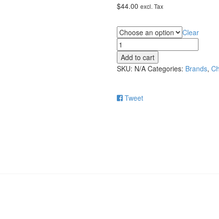
$
44.00
excl. Tax
Purpose
Clear
Lemon
Cough
Add to cart
quantity
SKU:
N/A
Categories:
Brands
,
Ch
Tweet