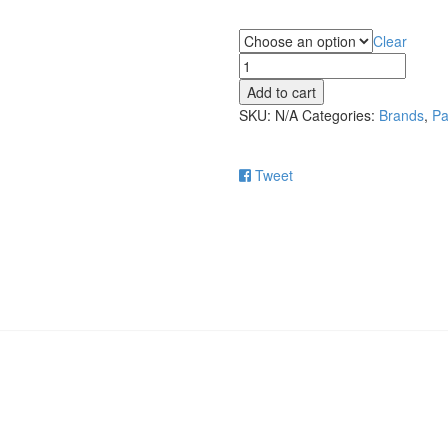
Purpose
Clear
Packwoods
DTLA
Add to cart
quantity
SKU:
N/A
Categories:
Brands
,
Pa
Tweet